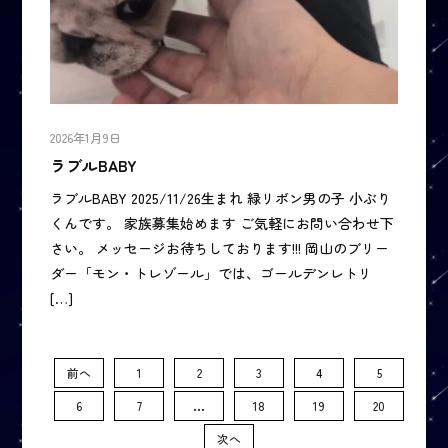
2026年1月9日
ラブルBABY
ラブルBABY 2025/11/26生まれ 緑リボン男の子 小ぶり
くんです。 家族募集始めます ご気軽にお問い合わせ下
さい。 メッセージお待ちしております!!! 岡山のブリー
ダー「モン・トレゾール」では、ゴールデンレトリ
[…]
前へ
1
2
3
4
5
…
6
7
18
19
20
次へ