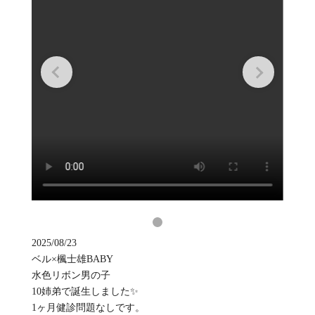
2025/08/23
ベル×楓士雄BABY
水色リボン男の子
10姉弟で誕生しました✨
1ヶ月健診問題なしです。