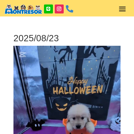

2025/08/23