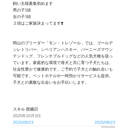
飼い主様募集初めます
男の子5頭
女の子3頭
２頭はご家族決まってます❣️
岡山のブリーダー「モン・トレゾール」では、ゴールデ
ンレトリバー、シベリアンハスキー、バーニーズマウン
テンドッグ、フレンチブルドッグなどの人気犬種を扱っ
ています。家庭的な環境で母犬と共に育つ子犬たちは、
社会性豊かで健康的です。ご予約で子犬との触れ合いも
可能です。ペットホテルや一時預かりサービスも提供。
子犬との素敵な出会いをお手伝いします。
スキル
投稿日
2025年10月3日
2025/08/23
2025/08/23