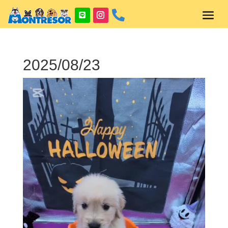

2025/08/23