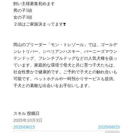
飼い主様募集初めます
男の子5頭
女の子3頭
２頭はご家族決まってます❣️
岡山のブリーダー「モン・トレゾール」では、ゴールデ
ンレトリバー、シベリアンハスキー、バーニーズマウン
テンドッグ、フレンチブルドッグなどの人気犬種を扱っ
ています。家庭的な環境で母犬と共に育つ子犬たちは、
社会性豊かで健康的です。ご予約で子犬との触れ合いも
可能です。ペットホテルや一時預かりサービスも提供。
子犬との素敵な出会いをお手伝いします。
スキル
投稿日
2025年10月3日
2025/08/23
2025/08/23