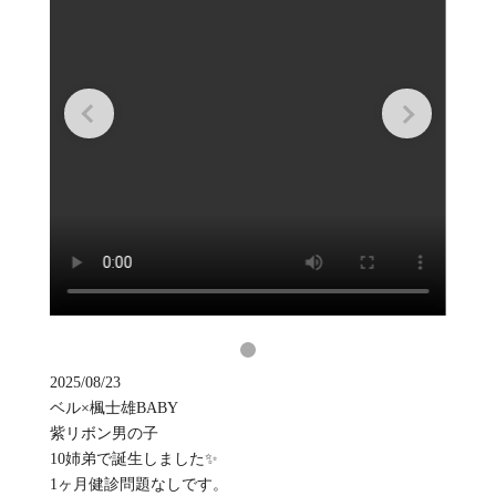
2025/08/23
ベル×楓士雄BABY
紫リボン男の子
10姉弟で誕生しました✨
1ヶ月健診問題なしです。