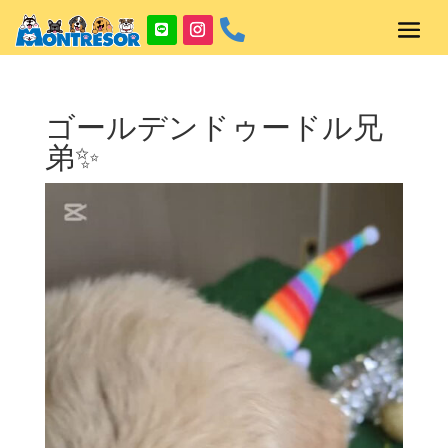

ゴールデンドゥードル兄
弟✨