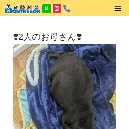

❣️2人のお母さん❣️